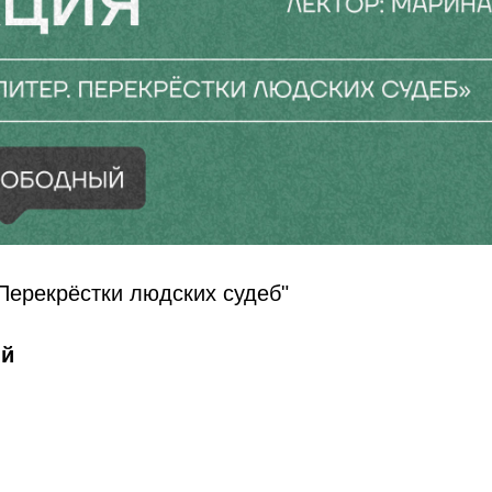
 Перекрёстки людских судеб"
ый