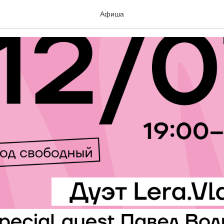
a.Vlad
Афиша