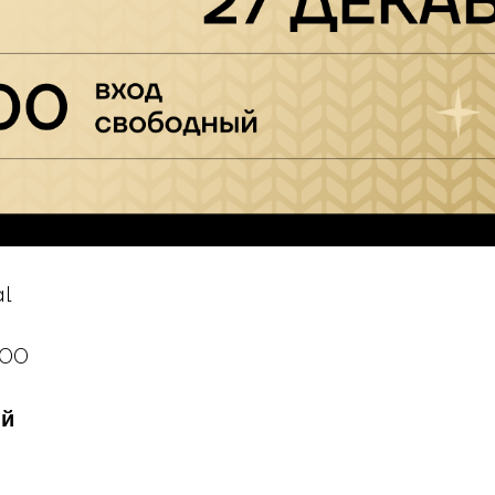
al
:00
ый