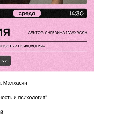
на Малхасян
ность и психология"
ый