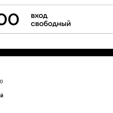
00
ый